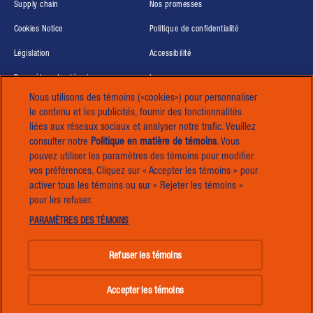
(opens in new window)
(opens in new window)
Supply chain
Nos promesses
(opens in new window)
(opens in new windo
Cookies Notice
Politique de confidentialité
(opens in new window)
(opens in new window)
Législation
Accessibilité
(opens in new window)
Paramètres des témoins
Impressum
Nous utilisons des témoins («cookies») pour personnaliser
(opens in new window)
(opens in new window)
Global Human Rights
Carrières
le contenu et les publicités, fournir des fonctionnalités
liées aux réseaux sociaux et analyser notre trafic. Veuillez
consulter notre
Politique en matière de témoins
(opens in a new
. Vous
®™ Marken © Mars, Eingebunden 2026 An Affiliate of Mars, Incorporated
pouvez utiliser les paramètres des témoins pour modifier
tab)
vos préférences. Cliquez sur « Accepter les témoins » pour
activer tous les témoins ou sur « Rejeter les témoins »
pour les refuser.
Vous aimez Ben's Original™ ? Découvrez
PARAMÈTRES DES TÉMOINS
d'autres marques de Mars.
Refuser les témoins
(opens in new window)
VOIR PLUS
Accepter les témoins