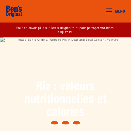
Skip to main content
MENU
(opens in new window)
Pour en savoir plus sur Ben's Original™ et pour partager vos idées,
cliquez ici.
Riz : valeurs
nutritionnelles et
calories