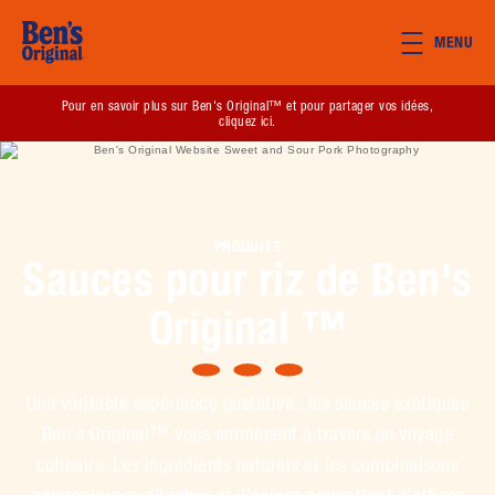
Skip to main content
MENU
(opens in new window)
Pour en savoir plus sur Ben's Original™ et pour partager vos idées,
cliquez ici.
PRODUITS
Sauces pour riz de Ben's
Original ™
Une véritable expérience gustative : les sauces exotiques
Ben's Original™ vous emmènent à travers un voyage
culinaire. Les ingrédients naturels et les combinaisons