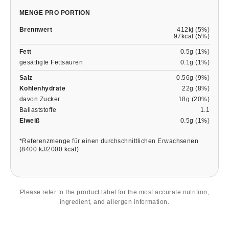
MENGE PRO PORTION
Brennwert
412kj (5%)
97kcal (5%)
Fett
0.5g (1%)
gesättigte Fettsäuren
0.1g (1%)
Salz
0.56g (9%)
Kohlenhydrate
22g (8%)
davon Zucker
18g (20%)
Ballaststoffe
1.1
Eiweiß
0.5g (1%)
*Referenzmenge für einen durchschnittlichen Erwachsenen
(8400 kJ/2000 kcal)
Please refer to the product label for the most accurate nutrition,
ingredient, and allergen information.