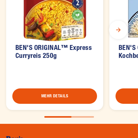
BEN'S ORIGINAL™ Express
BEN'S
Curryreis 250g
Kochbe
MEHR DETAILS