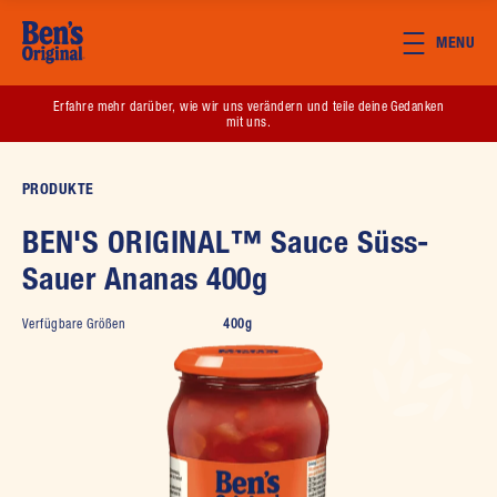
Skip to main content
MENU
(opens in new window)
Erfahre mehr darüber, wie wir uns verändern und teile deine Gedanken
mit uns.
PRODUKTE
BEN'S ORIGINAL™ Sauce Süss-
Sauer Ananas 400g
Verfügbare Größen
400g