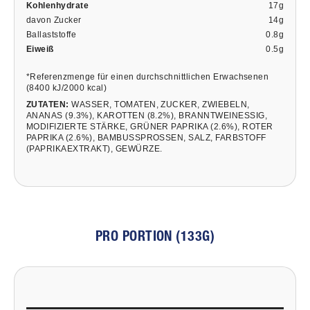
Kohlenhydrate
17g
davon Zucker
14g
Ballaststoffe
0.8g
Eiweiß
0.5g
*Referenzmenge für einen durchschnittlichen Erwachsenen
(8400 kJ/2000 kcal)
ZUTATEN:
WASSER, TOMATEN, ZUCKER, ZWIEBELN,
ANANAS (9.3%), KAROTTEN (8.2%), BRANNTWEINESSIG,
MODIFIZIERTE STÄRKE, GRÜNER PAPRIKA (2.6%), ROTER
PAPRIKA (2.6%), BAMBUSSPROSSEN, SALZ, FARBSTOFF
(PAPRIKAEXTRAKT), GEWÜRZE.
PRO PORTION (133G)