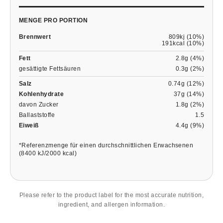
MENGE PRO PORTION
Brennwert
809kj (10%)
191kcal (10%)
Fett
2.8g (4%)
gesättigte Fettsäuren
0.3g (2%)
Salz
0.74g (12%)
Kohlenhydrate
37g (14%)
davon Zucker
1.8g (2%)
Ballaststoffe
1.5
Eiweiß
4.4g (9%)
*Referenzmenge für einen durchschnittlichen Erwachsenen
(8400 kJ/2000 kcal)
Please refer to the product label for the most accurate nutrition,
ingredient, and allergen information.