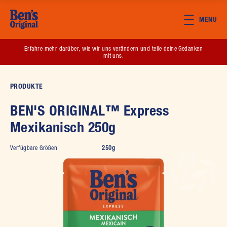
Skip to main content
MENU
(opens in new window)
Erfahre mehr darüber, wie wir uns verändern und teile deine Gedanken
mit uns.
PRODUKTE
BEN'S ORIGINAL™ Express
Mexikanisch 250g
Verfügbare Größen
250g