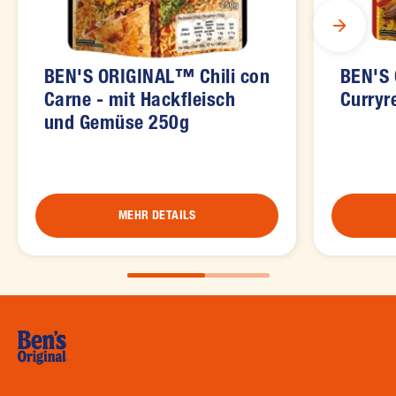
BEN'S ORIGINAL™ Chili con
BEN'S
Carne - mit Hackfleisch
Curryr
und Gemüse 250g
MEHR DETAILS