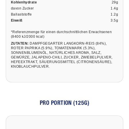
Kohlenhydrate
29g
davon Zucker
1.4g
Ballaststoffe
1.2g
Eiweiß
3.5g
*Referenzmenge für einen durchschnittlichen Erwachsenen
(8400 kJ/2000 kcal)
ZUTATEN:
DAMPFGEGARTER LANGKORN-REIS (84%),
ROTER PAPRIKA (5.9%), TOMATENMARK (5.3%),
SONNENBLUMENÖL, NATÜRLICHES AROMA, SALZ,
GEWÜRZE, JALAPENO-CHILI, ZUCKER, ZWIEBELPULVER,
HEFEEXTRAKT, SÄUERUNGSMITTEL (CITRONENSÄURE),
KNOBLAUCHPULVER.
PRO PORTION (125G)